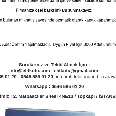
unumlarınızı müşterilerinize daha şık ve kaliteli şekilde sunmanız
Firmanıza özel baskı imkanı sunmaktayız.
de bulunan mıknatıs sayesinde otomatik olarak kapak kapanmakt
 Adet Üretim Yapılmaktadır. Uygun Fiyat İçin 3000 Adet üretilme
Sorularınız ve Teklif Almak İçin ;
info@elitkutu.com
,
elitkutu@gmail.com
85 01 20
- 0546 585 01 20
numaralı telefondan bizi arayab
Whatsapp : 0546 585 01 20
imiz : 2. Matbaacılar Sitesi 4NE13 / Topkapı / İSTAN