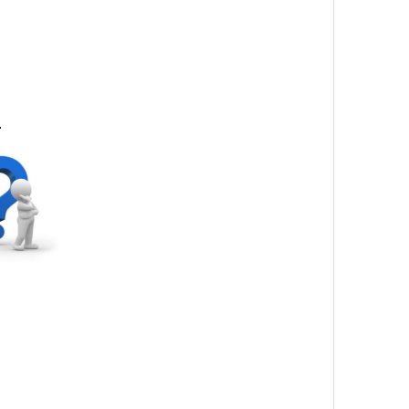
.
romosyon Kutusu
msal Set Kutusu