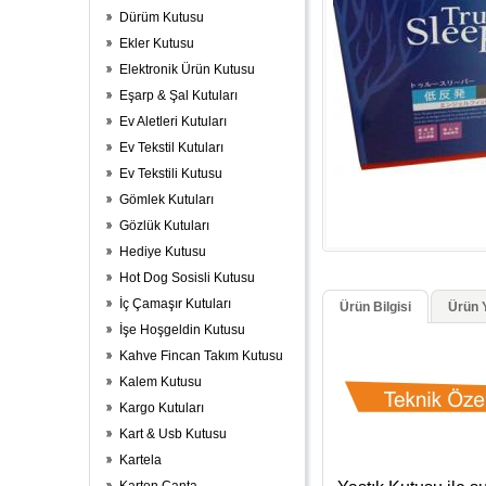
Dürüm Kutusu
Ekler Kutusu
Elektronik Ürün Kutusu
Eşarp & Şal Kutuları
Ev Aletleri Kutuları
Ev Tekstil Kutuları
Ev Tekstili Kutusu
Gömlek Kutuları
Gözlük Kutuları
Hediye Kutusu
Hot Dog Sosisli Kutusu
İç Çamaşır Kutuları
Ürün Bilgisi
Ürün Y
İşe Hoşgeldin Kutusu
Kahve Fincan Takım Kutusu
Kalem Kutusu
Kargo Kutuları
Kart & Usb Kutusu
Kartela