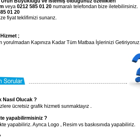
- Ürün Büyüklüğü ve istemiş olduğunuz özellikleri
om
veya
0212 585 01 20
numaralı telefondan
bize iletebilirsiniz.
585 01 20
 fiyat teklifimizi sunarız.
Hizmet ;
 yorulmadan Kapınıza Kadar Tüm Matbaa İşlerinizi Getiriyoruz
utu |
Mıknatıslı Sert Kutu
Özel Baskılı Mıknatıslı Kutu |
Mıknatıslı P
Logolu Kutu Üretimi
| Logolu Kuru
 Nasıl Olucak ?
izlere ücretsiz grafik hizmeti sunmaktayız .
kte yapabilirmisiniz ?
kte yapabiliriz. Ayrıca Logo , Resim vs baskısınıda yapabiliriz.
?