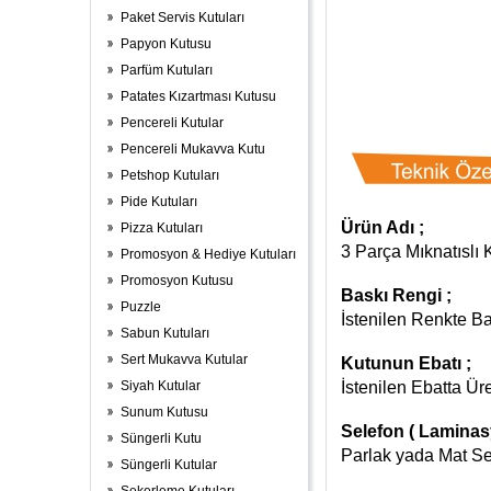
Paket Servis Kutuları
Papyon Kutusu
Parfüm Kutuları
Patates Kızartması Kutusu
Pencereli Kutular
Pencereli Mukavva Kutu
Petshop Kutuları
Pide Kutuları
Ürün Adı ;
Pizza Kutuları
3 Parça Mıknatıslı 
Promosyon & Hediye Kutuları
Promosyon Kutusu
Baskı Rengi ;
Puzzle
İstenilen Renkte Bas
Sabun Kutuları
Sert Mukavva Kutular
Kutunun Ebatı ;
Siyah Kutular
İstenilen Ebatta Üre
Sunum Kutusu
Selefon ( Laminas
Süngerli Kutu
Parlak yada Mat Sel
Süngerli Kutular