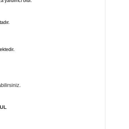
a yardımcı olur.
adır.
ktedir.
ilirsiniz.
BUL