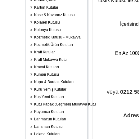
Karton Çanta
Yastık Kutusu ile s
Karton Kutular
Kase & Kavanoz Kutusu
Kolajen Kutusu
İçerisin
Kolonya Kutusu
Kozmetik Kutusu - Mukavva
Kozmetik Ürün Kutuları
Kraft Kutular
En Az 1000
Kraft Mukavva Kutu
Kravat Kutuları
Kumpir Kutusu
Kupa & Bardak Kutuları
Kuru Yemiş Kutuları
v
eya
0212 5
Kuş Yemi Kutuları
Kutu Kapak (Geçmeli) Mukavva Kutu
Kuyumcu Kutuları
Adres
Lahmacun Kutuları
Lansman Kutusu
Lokma Kutuları