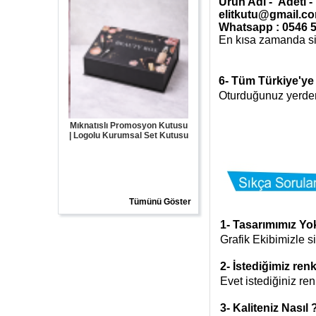
Ürün Adı - Adeti 
elitkutu@gmail.c
Whatsapp : 0546 
En kısa zamanda size
6-
Tüm Türkiye'ye 
Oturduğunuz yerden
tıslı Promosyon Kutusu
Mıknatıs Kapaklı Kutu
Özel Tasarım Mıknatıslı K
olu Kurumsal Set Kutusu
Logolu Kutu Üretimi
Tümünü Göster
1-
Tasarımımız Yok
Grafik Ekibimizle s
2- İstediğimiz ren
Evet istediğiniz ren
3-
Kaliteniz Nasıl 