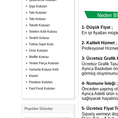
Şekerleme Kutuları
Şişe Kutuları
Takı Kutuları
Takı Kutusu
Tekstil Kutuları
1-
Düşük Fiyat ;
Telefon Kılıfı Kutusu
En iyi fiyatları müş
Tesbih Kutusu
2-
Kaliteli Hizmet ;
Tutma Saplı Kutu
Profesyonel Hizmet 
Ürün Kutuları
Waffle Kutusu
3-
Ücretsiz Grafik 
Yedek Parça Kutuları
Ücretsiz Grafik Ta
Ayrıca Baskıdan önc
Yumurta Kutusu Kılıfı
görmüş oluyorsunuz 
Klasör
Pastane Kutuları
4-
Numune İsteği ;
Fast Food Kutuları
Önceden yapmış oldu
Ayrıca Adetli ürün
sağlıyarak hayalini
5-
Ücretsiz Fiyat Tek
Popüler Ürünler
Sipariş vermeyi dü