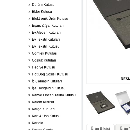
Dürüm Kutusu
Ekler Kutusu
Elektronik Ürün Kutusu
Eşarp & Şal Kutuları
Ev Aletleri Kutuları
Ev Tekstil Kutuları
Ev Tekstili Kutusu
Gömlek Kutuları
Gözlük Kutuları
Hediye Kutusu
Hot Dog Sosisli Kutusu
RESM
İç Çamaşır Kutuları
İşe Hoşgeldin Kutusu
Kahve Fincan Takım Kutusu
Kalem Kutusu
Kargo Kutuları
Kart & Usb Kutusu
Kartela
Ürün Bilgisi
Ürün Y