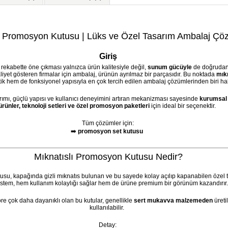
ı Promosyon Kutusu | Lüks ve Özel Tasarım Ambalaj Çöz
Giriş
kabette öne çıkması yalnızca ürün kalitesiyle değil,
sunum gücüyle
de doğrudan il
yet gösteren firmalar için ambalaj, ürünün ayrılmaz bir parçasıdır. Bu noktada
mık
tik hem de fonksiyonel yapısıyla en çok tercih edilen ambalaj çözümlerinden biri hal
sarımı, güçlü yapısı ve kullanıcı deneyimini artıran mekanizması sayesinde
kurumsal 
ürünler, teknoloji setleri ve özel promosyon paketleri
için ideal bir seçenektir.
Tüm çözümler için:
➡️
promosyon set kutusu
Mıknatıslı Promosyon Kutusu Nedir?
usu, kapağında gizli mıknatıs bulunan ve bu sayede kolay açılıp kapanabilen özel t
istem, hem kullanım kolaylığı sağlar hem de ürüne premium bir görünüm kazandırır.
re çok daha dayanıklı olan bu kutular, genellikle
sert mukavva malzemeden
üreti
kullanılabilir.
Detay: