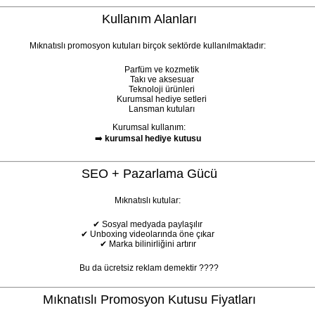
Kullanım Alanları
Mıknatıslı promosyon kutuları birçok sektörde kullanılmaktadır:
Parfüm ve kozmetik
Takı ve aksesuar
Teknoloji ürünleri
Kurumsal hediye setleri
Lansman kutuları
Mıknatıslı Sert Kutu
Özel Baskılı Mıknatıslı Kutu |
Mıknatıslı Promosy
Kurumsal kullanım:
Logolu Kutu Üretimi
| Logolu Kurumsal S
➡️
kurumsal hediye kutusu
SEO + Pazarlama Gücü
Mıknatıslı kutular:
✔ Sosyal medyada paylaşılır
✔ Unboxing videolarında öne çıkar
✔ Marka bilinirliğini artırır
Bu da ücretsiz reklam demektir ????
Mıknatıslı Promosyon Kutusu Fiyatları