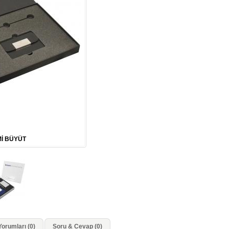
İ BÜYÜT
orumları (0)
Soru & Cevap (0)