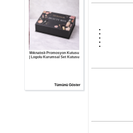
Promosyon Kutusu
Mıknatıs Kapaklı Kutu
Özel Tasarım Mıknatıslı Kutu |
rumsal Set Kutusu
Logolu Kutu Üretimi
Tümünü Göster