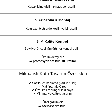
Kapak içine gizli mıknatıs yerleştirilir.
5. ✂️ Kesim & Montaj
Kutu özel ölçülerde kesilir ve birleştirilir.
6. ✔ Kalite Kontrol
Sevkiyat öncesi tüm ürünler kontrol edilir.
Üretim detayları:
➡️
promosyon set kutusu üretimi
Mıknatıslı Kutu Tasarım Özellikleri
✔ Soft touch kaplama (kadife hissi)
✔ Mat / parlak yüzey
✔ Özel kesim sünger iç dizayn
✔ Minimal veya lüks tasarım
Özel çözümler:
➡️
özel tasarım kutu