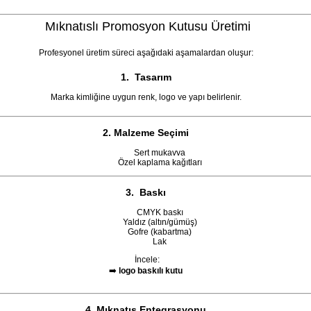
Mıknatıslı Promosyon Kutusu Üretimi
Profesyonel üretim süreci aşağıdaki aşamalardan oluşur:
1. Tasarım
Marka kimliğine uygun renk, logo ve yapı belirlenir.
2. Malzeme Seçimi
Sert mukavva
Özel kaplama kağıtları
3. Baskı
CMYK baskı
Yaldız (altın/gümüş)
Gofre (kabartma)
Lak
İncele:
➡️
logo baskılı kutu
4. Mıknatıs Entegrasyonu