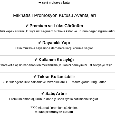
➡️
sert mukavva kutu
Mıknatıslı Promosyon Kutusu Avantajları
✔ Premium ve Lüks Görünüm
ıslı kapak sistemi, kutuya üst segment bir hava katar ve ürünün değer algısını artırır
✔ Dayanıklı Yapı
Kalın mukavva sayesinde darbelere karşı koruma sağlar.
✔ Kullanım Kolaylığı
 hareketle açılıp kapanabilen mekanizma, kullanıcı deneyimini üst seviyeye taşır.
✔ Tekrar Kullanılabilir
Bu kutular genellikle saklanır ve tekrar kullanılır → marka görünürlüğü artar.
✔ Satış Artırır
Premium ambalaj, ürünün daha yüksek fiyatla satılmasını sağlar.
???? Alternatif premium çözümler:
➡️
lüks promosyon kutusu