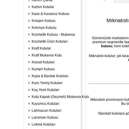
Karton Çanta
Karton Kutular
Kase & Kavanoz Kutusu
Mıknatısl
Kolajen Kutusu
Kolonya Kutusu
Kozmetik Kutusu - Mukavva
Günümüzde markaların re
Kozmetik Ürün Kutuları
premium segmentte faali
kutusu
, hem este
Kraft Kutular
Kraft Mukavva Kutu
Mıknatıslı kutular; şık ta
Kravat Kutuları
Kumpir Kutusu
Kupa & Bardak Kutuları
Kuru Yemiş Kutuları
Kuş Yemi Kutuları
Kutu Kapak (Geçmeli) Mukavva Kutu
Mıknatıslı promosyon kut
Kuyumcu Kutuları
Bu s
Lahmacun Kutuları
Standart kutulara gö
Lansman Kutusu
Lokma Kutuları