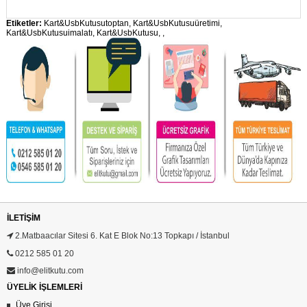
Etiketler:
Kart&UsbKutusutoptan
,
Kart&UsbKutusuüretimi
,
Kart&UsbKutusuimalatı
,
Kart&UsbKutusu
,
,
İLETIŞIM
2.Matbaacılar Sitesi 6. Kat E Blok No:13 Topkapı / İstanbul
0212 585 01 20
info@elitkutu.com
ÜYELİK İŞLEMLERİ
Üye Girişi