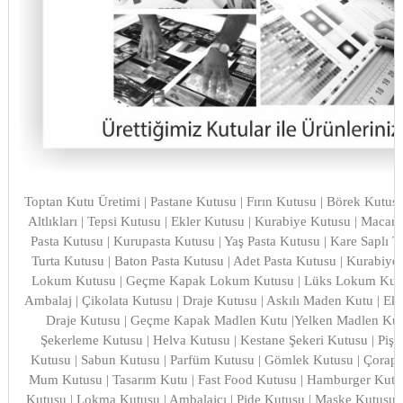
Toptan Kutu Üretimi | Pastane Kutusu | Fırın Kutusu | Börek Kutusu
Altlıkları | Tepsi Kutusu | Ekler Kutusu | Kurabiye Kutusu | Maca
Pasta Kutusu | Kurupasta Kutusu | Yaş Pasta Kutusu | Kare Saplı Tu
Turta Kutusu | Baton Pasta Kutusu | Adet Pasta Kutusu | Kurabiye
Lokum Kutusu | Geçme Kapak Lokum Kutusu | Lüks Lokum Kutusu
Ambalaj | Çikolata Kutusu | Draje Kutusu | Askılı Maden Kutu | E
Draje Kutusu | Geçme Kapak Madlen Kutu |Yelken Madlen Kutu
Şekerleme Kutusu | Helva Kutusu | Kestane Şekeri Kutusu | Pişma
Kutusu | Sabun Kutusu | Parfüm Kutusu | Gömlek Kutusu | Çorap 
Mum Kutusu | Tasarım Kutu | Fast Food Kutusu | Hamburger Kutus
Kutusu | Lokma Kutusu | Ambalajcı | Pide Kutusu | Maske Kutusu 