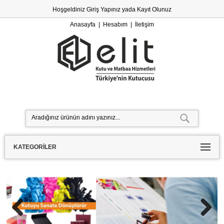
Hoşgeldiniz
Giriş Yapınız
yada
Kayıt Olunuz
Anasayfa
|
Hesabım
|
İletişim
KATEGORILER
Previous
Next