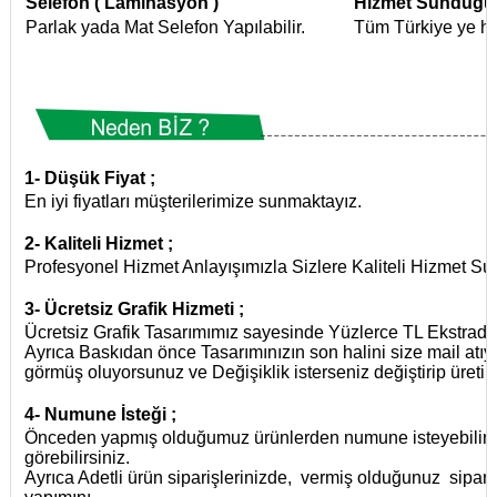
Selefon ( Laminasyon )
Hizmet Sunduğum
Parlak yada Mat Selefon Yapılabilir.
Tüm Türkiye ye hi
1-
Düşük Fiyat ;
En iyi fiyatları müşterilerimize sunmaktayız.
2-
Kaliteli Hizmet ;
Profesyonel Hizmet Anlayışımızla Sizlere Kaliteli Hizmet Su
3-
Ücretsiz Grafik Hizmeti ;
Ücretsiz Grafik Tasarımımız sayesinde Yüzlerce TL Ekstrad
Ayrıca Baskıdan önce Tasarımınızın son halini size mail atıy
görmüş oluyorsunuz ve Değişiklik isterseniz değiştirip üretim
4-
Numune İsteği ;
Önceden yapmış olduğumuz ürünlerden numune isteyebilirsini
görebilirsiniz.
Ayrıca Adetli ürün siparişlerinizde, vermiş olduğunuz sip