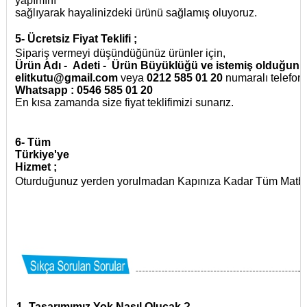
yapımını
sağlıyarak hayalinizdeki ürünü sağlamış oluyoruz.
5-
Ücretsiz Fiyat Teklifi ;
Sipariş vermeyi düşündüğünüz ürünler için,
Ürün Adı - Adeti - Ürün Büyüklüğü ve istemiş olduğunuz 
elitkutu@gmail.com
veya
0212 585 01 20
numaralı telefo
Whatsapp : 0546 585 01 20
En kısa zamanda size fiyat teklifimizi sunarız.
6-
Tüm
Türkiye'ye
Hizmet ;
Oturduğunuz yerden yorulmadan Kapınıza Kadar Tüm Matbaa İ
1-
Tasarımımız Yok Nasıl Olucak ?