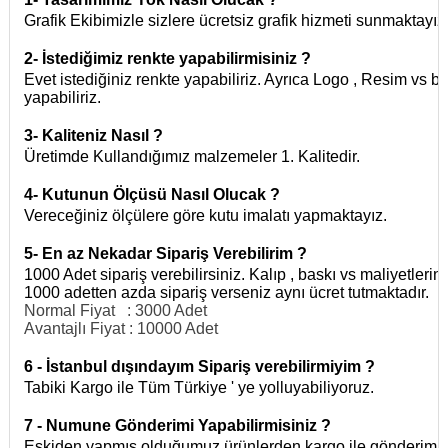
Grafik Ekibimizle sizlere ücretsiz grafik hizmeti sunmaktayız 
2- İstediğimiz renkte yapabilirmisiniz ?
Evet istediğiniz renkte yapabiliriz. Ayrıca Logo , Resim vs b
yapabiliriz.
3-
Kaliteniz Nasıl ?
Üretimde Kullandığımız malzemeler 1. Kalitedir.
4-
Kutunun Ölçüsü Nasıl Olucak ?
Vereceğiniz ölçülere göre kutu imalatı yapmaktayız.
5-
En az Nekadar Sipariş Verebilirim ?
1000 Adet sipariş verebilirsiniz. Kalıp , baskı vs maliyetleri
1000 adetten azda sipariş verseniz aynı ücret tutmaktadır.
Normal Fiyat : 3000 Adet
Avantajlı Fiyat : 10000 Adet
6 - İstanbul dışındayım Sipariş verebilirmiyim ?
Tabiki Kargo ile Tüm Türkiye ' ye yolluyabiliyoruz.
7 - Numune Gönderimi Yapabilirmisiniz ?
Eskiden yapmış olduğumuz ürünlerden kargo ile gönderim