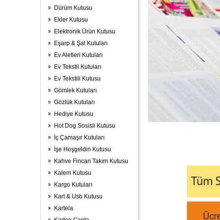
Dürüm Kutusu
Ekler Kutusu
Elektronik Ürün Kutusu
Eşarp & Şal Kutuları
Ev Aletleri Kutuları
Ev Tekstil Kutuları
Ev Tekstili Kutusu
Gömlek Kutuları
Gözlük Kutuları
Hediye Kutusu
Hot Dog Sosisli Kutusu
İç Çamaşır Kutuları
İşe Hoşgeldin Kutusu
Kahve Fincan Takım Kutusu
Kalem Kutusu
Kargo Kutuları
Kart & Usb Kutusu
Kartela