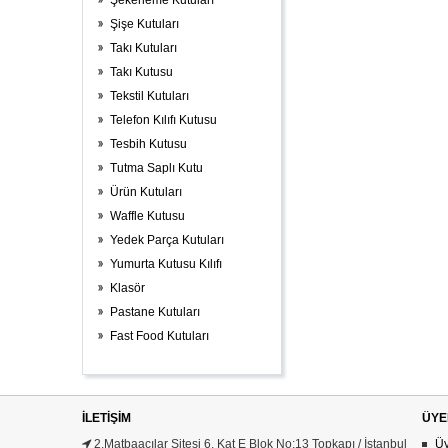
Şekerleme Kutuları
Şişe Kutuları
Takı Kutuları
Takı Kutusu
Tekstil Kutuları
Telefon Kılıfı Kutusu
Tesbih Kutusu
Tutma Saplı Kutu
Ürün Kutuları
Waffle Kutusu
Yedek Parça Kutuları
Yumurta Kutusu Kılıfı
Klasör
Pastane Kutuları
Fast Food Kutuları
İLETIŞIM
ÜYE
2.Matbaacılar Sitesi 6. Kat E Blok No:13 Topkapı / İstanbul
Üy