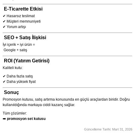
E-Ticarette Etkisi
✔ Hasarsız teslimat
✔ Müşteri memnuniyeti
✔ Yorum artışı
SEO + Satış İlişkisi
İyi içerik + iyi ürün =
Google + satış
ROI (Yatırım Getirisi)
Kaliteli kutu:
✔ Daha fazla satış
✔ Daha yüksek fiyat
Sonuç
Promosyon kutusu, satış artırma konusunda en güçlü araçlardan biridir. Doğru
kullanıldığında markaya ciddi kazanç sağlar.
Tüm çözümler:
➡️
promosyon set kutusu
Güncelleme Tarihi:
Mart 31, 2026