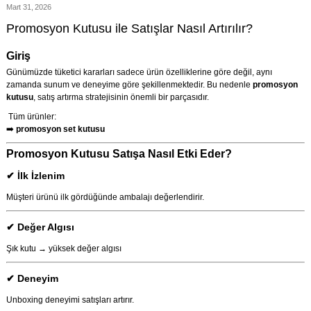
Mart 31, 2026
Promosyon Kutusu ile Satışlar Nasıl Artırılır?
Giriş
Günümüzde tüketici kararları sadece ürün özelliklerine göre değil, aynı
zamanda sunum ve deneyime göre şekillenmektedir. Bu nedenle
promosyon
kutusu
, satış artırma stratejisinin önemli bir parçasıdır.
Tüm ürünler:
➡️
promosyon set kutusu
Promosyon Kutusu Satışa Nasıl Etki Eder?
✔ İlk İzlenim
Müşteri ürünü ilk gördüğünde ambalajı değerlendirir.
✔ Değer Algısı
Şık kutu → yüksek değer algısı
✔ Deneyim
Unboxing deneyimi satışları artırır.