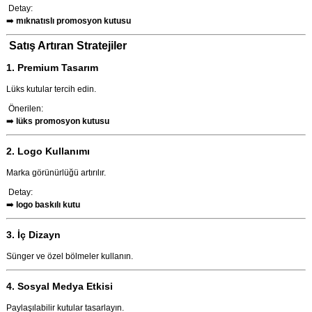
Detay:
➡️
mıknatıslı promosyon kutusu
Satış Artıran Stratejiler
1. Premium Tasarım
Lüks kutular tercih edin.
Önerilen:
➡️
lüks promosyon kutusu
2. Logo Kullanımı
Marka görünürlüğü artırılır.
Detay:
➡️
logo baskılı kutu
3. İç Dizayn
Sünger ve özel bölmeler kullanın.
4. Sosyal Medya Etkisi
Paylaşılabilir kutular tasarlayın.