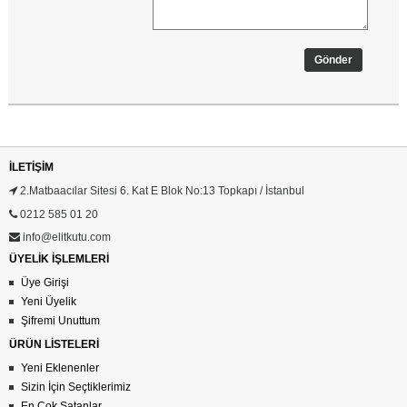
Gönder
İLETIŞIM
2.Matbaacılar Sitesi 6. Kat E Blok No:13 Topkapı / İstanbul
0212 585 01 20
info@elitkutu.com
ÜYELİK İŞLEMLERİ
Üye Girişi
Yeni Üyelik
Şifremi Unuttum
ÜRÜN LİSTELERİ
Yeni Eklenenler
Sizin İçin Seçtiklerimiz
En Çok Satanlar